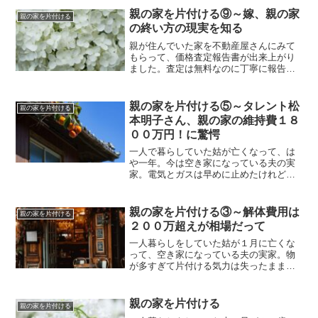
親の家を片付ける⑨～嫁、親の家
親の家を片付ける
の終い方の現実を知る
親が住んでいた家を不動産屋さんにみて
もらって、価格査定報告書が出来上がり
ました。査定は無料なのに丁寧に報告書
まで作って貰えて有難いことです。結
論、交通の便や高齢化が進む近隣の状況
などを考え合わせると、更地にして土地
親の家を片付ける⑤～タレント松
親の家を片付ける
のみで販売することは難しい...
本明子さん、親の家の維持費１８
００万円！に驚愕
一人で暮らしていた姑が亡くなって、は
や一年。今は空き家になっている夫の実
家。電気とガスは早めに止めたけれど、
水道だけは基本料金を支払い続けていつ
でも使える状態にしていた。私の暮らす
町の上下水道基本料金１カ月、２,４２０
親の家を片付ける③～解体費用は
親の家を片付ける
円ナリ。つまり、１年で...
２００万超えが相場だって
一人暮らしをしていた姑が１月に亡くな
って、空き家になっている夫の実家。物
が多すぎて片付ける気力は失ったまま。
それでも夏の終わりには、ご近所迷惑に
ならないようにと、植木の剪定と草刈の
作業を依頼して外回りはスッキリ。片付
親の家を片付ける
親の家を片付ける
けの時に水はいるし、手は...