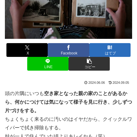
X
Facebook
はてブ
LINE
コピー
2024.06.06
2024.09.05
頭の片隅にいつも
空き家となった親の家のことがあるか
ら、何かにつけては気になって様子を見に行き、少しずつ
片づけをする。
ちょくちょく来るのに汚いのはイヤだから、クイックルワ
イパーで拭き掃除もする。
姑が一人で住んでいた頃よりキレイかも（笑）