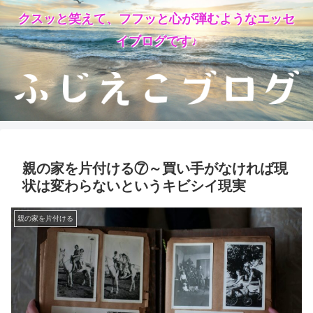
クスッと笑えて、フフッと心が弾むようなエッセ
イブログです♪
親の家を片付ける⑦～買い手がなければ現
状は変わらないというキビシイ現実
親の家を片付ける