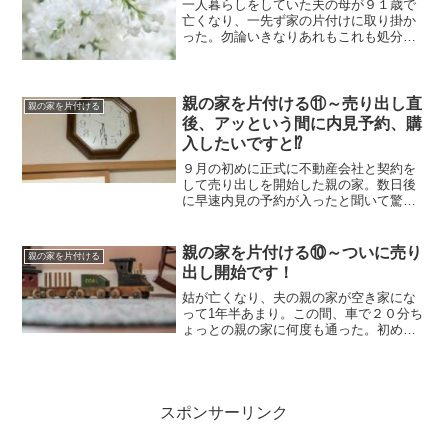
一人暮らしをしていた夫の母が９１歳で
亡くなり、一先ず家の片付けに取り掛か
った。勿論いきなりあれもこれも処分し
ようというつもりは全くない。腐敗が心
配な冷蔵庫の中の食べ物、とりわけすぐ
に傷んでしまいそうな生ものや買い置き
してあった野菜は処分。仏...
親の家を片付ける⑪～売り出し直
親の家を片付ける
後、アッという間に内見予約、購
入したいですと⁉
９月の初めに正式に不動産会社と契約を
して売り出しを開始した親の家。数日後
に早速内見の予約が入ったと聞いて驚い
ていたら購入希望とのこと、あまりに展
開が早いので動揺してしまう。こんな奇
跡ってあるんだ・・・(^^;激安プライスま
親の家を片付ける⑩～ついに売り
親の家を片付ける
でどんどん値下げを...
出し開始です！
姑が亡くなり、夫の親の家が空き家にな
って1年半あまり。この間、車で２０分ち
ょっとの親の家に何度も通った。初めの
うちは家の中に入ると、今にも姑の声が
聞こえてくるような気がしたのに、最近
は不思議とそういう感じはなくなった。
住む人のいない家はぬく...
スポンサーリンク