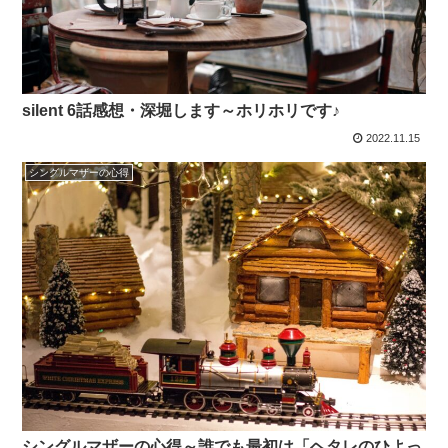
silent 6話感想・深堀します～ホリホリです♪
2022.11.15
シングルマザーの心得
シングルマザーの心得～誰でも最初は「ヘタレのひよっ