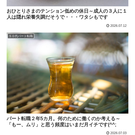
おひとりさまのテンション低めの休日～成人の３人に１
人は隠れ栄養失調だそうで・・・ワタシもです
2026.07.12
５０代パート転職
パート転職２年5カ月。何のために働くのか考える～
「もー、ムリ」と思う頻度はいまだ月イチです(^^;
2026.07.03