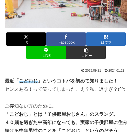
X
Facebook
はてブ
LINE
コピー
2023.09.21
2024.01.29
最近「
こどおじ
」というコトバを初めて知りました！
センスある！って笑ってしまった。え？私、遅すぎ？(^^;
ご存知ない方のために。
「こどおじ」とは「子供部屋おじさん」のスラング。
４０歳を過ぎた中高年になっても、実家の子供部屋に住み
続ける中年男性のことを「こどおじ」というのだそう。