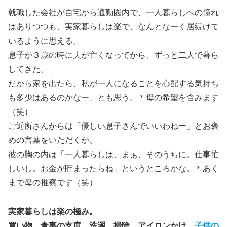
就職した会社が自宅から通勤圏内で、一人暮らしへの憧れ
はありつつも、実家暮らしは楽で、なんとなーく居続けて
いるように思える。
息子が３歳の時に夫が亡くなってから、ずっと二人で暮ら
してきた。
だから家を出たら、私が一人になることを心配する気持ち
も多少はあるのかなー、とも思う。＊母の希望を含みます
（笑）
ご近所さんからは「優しい息子さんでいいわねー」とお褒
めの言葉をいただくが、
彼の胸の内は「一人暮らしは、まぁ、そのうちに。仕事忙
しいし。お金が貯まったらね」というところかな。＊あく
まで母の推察です（笑）
実家暮らしは楽の極み。
買い物、食事の支度、洗濯、掃除、アイロンかけ、
子供の