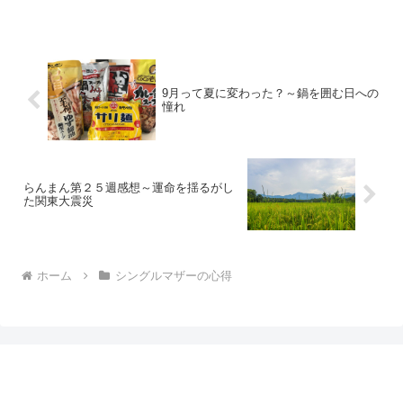
9月って夏に変わった？～鍋を囲む日への
憧れ
らんまん第２５週感想～運命を揺るがし
た関東大震災
ホーム
シングルマザーの心得