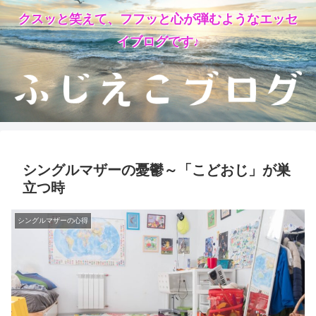
クスッと笑えて、フフッと心が弾むようなエッセ
イブログです♪
シングルマザーの憂鬱～「こどおじ」が巣
立つ時
シングルマザーの心得