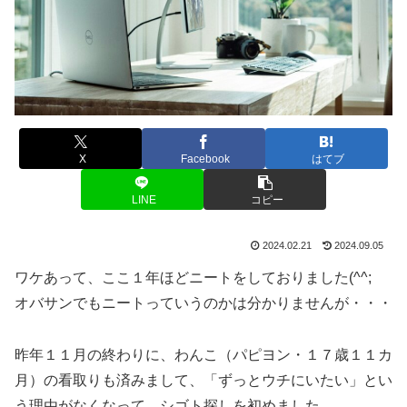
X
Facebook
はてブ
LINE
コピー
2024.02.21
2024.09.05
ワケあって、ここ１年ほどニートをしておりました(^^;
オバサンでもニートっていうのかは分かりませんが・・・
昨年１１月の終わりに、わんこ（パピヨン・１７歳１１カ
月）の看取りも済みまして、「ずっとウチにいたい」とい
う理由がなくなって、シゴト探しを初めました。