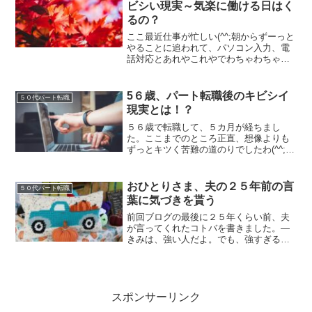
ビシい現実～気楽に働ける日はく
るの？
ここ最近仕事が忙しい(^^;朝からずーっと
やることに追われて、パソコン入力、電
話対応とあれやこれやでわちゃわちゃし
て落ち着かない。昼休みはお弁当を食べ
終えるとサッさと仕事に戻るのが習慣
で、実はトイレに立つ間も惜しいと思う
5６歳、パート転職後のキビシイ
５０代パート転職
くらい（笑）残業だっ...
現実とは！？
５６歳で転職して、５カ月が経ちまし
た。ここまでのところ正直、想像よりも
ずっとキツく苦難の道のりでしたわ(^^;今
思えば、５０代後半でよく事務のシゴト
で採用されたと思う。少人数の小さな会
社とはいえ、もはやキセキ。もしくは、
おひとりさま、夫の２５年前の言
５０代パート転職
何かの間違いだったと...
葉に気づきを貰う
前回ブログの最後に２５年くらい前、夫
が言ってくれたコトバを書きました。―
きみは、強い人だよ。でも、強すぎるか
らポキッと折れてしまうんじゃないかと
思うことがある。風が吹く時はしなやか
に揺れる方が自然だからね。そうすれば
折れなくてすむんだよ。夫...
スポンサーリンク