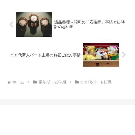
遺品整理～昭和の「応接間」事情と掛時
計の思い出
５０代新人パート主婦のお昼ごはん事情
ホーム
更年期・老年期
５０代パート転職