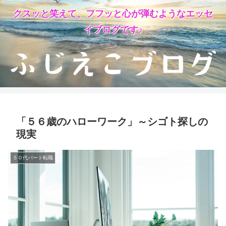
クスッと笑えて、フフッと心が弾むようなエッセ
イブログです♪
「５６歳のハローワーク」～シゴト探しの
現実
５０代パート転職