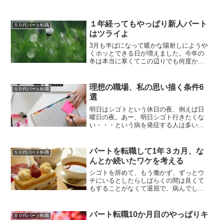
１年経ってもやっぱり新人パート
５０代パート転職
はツライよ
3月も半ばになって暖かな陽射しにようや
くホッとできる日が増えました。今年の
冬は本当に寒くてこの辺りでも何度か雪
が降り積もりました。車で通勤していま
すが、積雪で怖い思いをしたのは今シー
ズン３回！道路が凍結していた日の恐ろ
理想の職場、私の思い描く条件6
５０代パート転職
しかったこと・・・(^...
選
明日はシゴトという休日の夜、例えば日
曜日の夜。あー、明日シゴト行きたくな
い・・・という病を発症する人は多いと
思う（笑）続けて出勤している間はさほ
どでもないのに、休日を過ごすと不思議
と気持ちが重たくなる。GWとか年末年始
パートを転職して1年３カ月、な
５０代パート転職
の長い休み明けはなおさ...
んとか続いたワケを考える
シゴトを辞めて、もう働かず、ずっとウ
チにいるとしたらしばらくの間は良くて
もすることがなくて退屈で、病んでしま
うかも・・・と思う。病むまではいかな
くても、気が滅入ることは間違いない。
稼げない自分、誰からも必要とされない
パート転職10か月目のやっぱりキ
５０代パート転職
自分を情けなく思って自己...