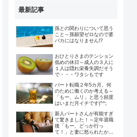
最新記事
孫との関わりについて思う
こと～孫願望ゼロなので婆
バカにはなりません!?
おひとりさまのテンション
低めの休日～成人の３人に
１人は隠れ栄養失調だそう
で・・・ワタシもです
パート転職２年5カ月。何
のために働くのか考える～
「もー、ムリ」と思う頻度
はいまだ月イチです(^^;
新人パートさんが有能すぎ
て驚きました！～定年退職
後「もー、どっか行っ
て！」と妻に怒られたから