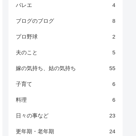
バレエ
4
ブログのブログ
8
プロ野球
2
夫のこと
5
嫁の気持ち、姑の気持ち
55
子育て
6
料理
6
日々の事など
23
更年期・老年期
24