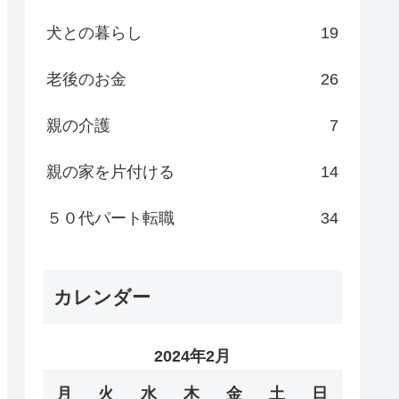
犬との暮らし
19
老後のお金
26
親の介護
7
親の家を片付ける
14
５０代パート転職
34
カレンダー
2024年2月
月
火
水
木
金
土
日