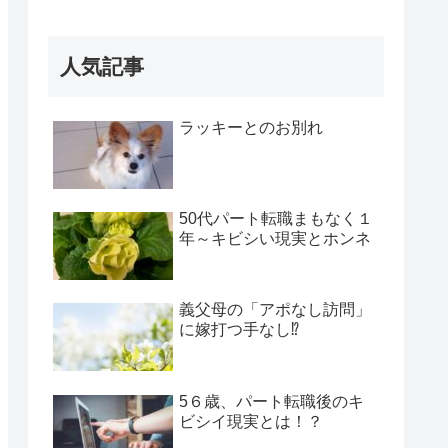
働くってホント!?
人気記事
ラッキーとのお別れ
50代パート転職まもなく１
年～キビシい現実とホンネ
義父母の「アポなし訪問」
に嫁打つ手なし⁉
5６歳、パート転職後のキ
ビシイ現実とは！？