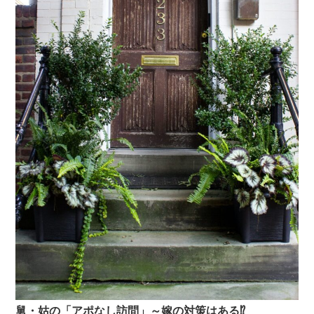
舅・姑の「アポなし訪問」～嫁の対策はある⁉