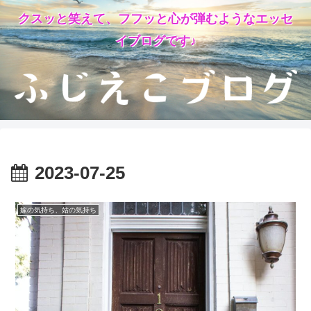
クスッと笑えて、フフッと心が弾むようなエッセ
イブログです♪
2023-07-25
嫁の気持ち、姑の気持ち