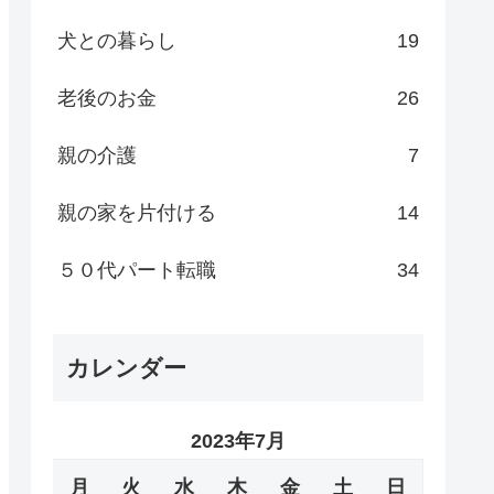
犬との暮らし
19
老後のお金
26
親の介護
7
親の家を片付ける
14
５０代パート転職
34
カレンダー
2023年7月
月
火
水
木
金
土
日