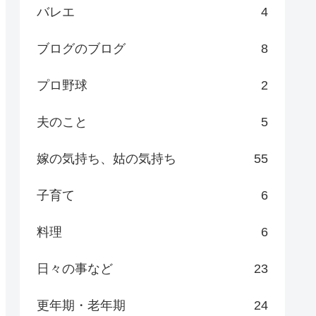
バレエ
4
ブログのブログ
8
プロ野球
2
夫のこと
5
嫁の気持ち、姑の気持ち
55
子育て
6
料理
6
日々の事など
23
更年期・老年期
24