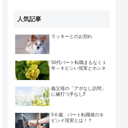
働くってホント!?
人気記事
ラッキーとのお別れ
50代パート転職まもなく１
年～キビシい現実とホンネ
義父母の「アポなし訪問」
に嫁打つ手なし⁉
5６歳、パート転職後のキ
ビシイ現実とは！？