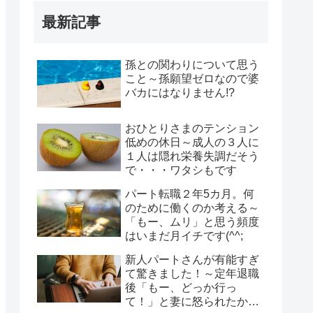
最新記事
孫との関わりについて思う
こと～孫願望ゼロなので婆
バカにはなりません!?
おひとりさまのテンション
低めの休日～成人の３人に
１人は隠れ栄養失調だそう
で・・・ワタシもです
パート転職２年5カ月。何
のために働くのか考える～
「もー、ムリ」と思う頻度
はいまだ月イチです(^^;
新人パートさんが有能すぎ
て驚きました！～定年退職
後「もー、どっか行っ
て！」と妻に怒られたから