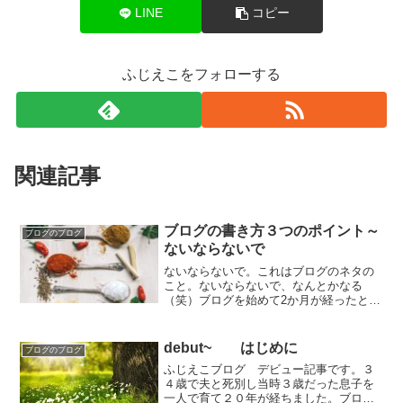
LINE
コピー
ふじえこをフォローする
関連記事
ブログの書き方３つのポイント～
ブログのブログ
ないならないで
ないならないで。これはブログのネタの
こと。ないならないで、なんとかなる
（笑）ブログを始めて2か月が経ったとこ
ろ。私はブログは日々の料理と似ている
と思う。主婦は毎日「今夜は何を作ろ
う」と考える。メニューが決まって材料
debut~ はじめに
ブログのブログ
が揃っていればそれにこした...
ふじえこブログ デビュー記事です。３
４歳で夫と死別し当時３歳だった息子を
一人で育て２０年が経ちました。ブログ