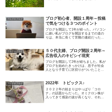
を始めるきっかけなどお話ししていま
す。
ブログ初心者、開設１周年～投稿
ブログのブログ
で気をつける３つのポイント
ブログを開設して1年が経った。パソコン
に疎い私がブログを開設するまでの道の
りは、本当に長くて苦難の連続だったな
ぁ・・・と１年前の夏を思い出す。①レ
ンタルサーバーの契約→②独自ドメイン
の取得→③WordPressをインストールこ
５０代主婦、ブログ開設２周年～
ブログのブログ
こまでは、何度...
広告収入のキビシイ現実
ブログを開設して2年が経ちました。私が
ブログを始めたきっかけは、息子が社会
人となり子育てに区切りがついたことで
す。結婚して４年余りで夫が亡くなり、
シングルマザーとなった私は当時３歳だ
った息子を社会に送り出すことが人生の
2022年 トピックス♪
ブログのブログ
目標となりました。それ...
２０２２年の始まりはやっぱり「コロ
ナ」の話題からだった。オミクロン株が
入ってきて感染の波が高くなり、それは
今も続いているという現実。もう丸３
年。コロナウィルスそのものだけでな
く、徐々に人々の受け止め方も行動も変