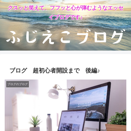
クスッと笑えて、フフッと心が弾むようなエッセ
イブログです♪
ブログ 超初心者開設まで 後編♪
ブログのブログ