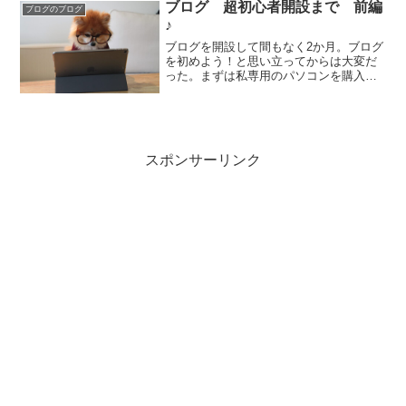
化してきているけれど。いつも元...
ブログ 超初心者開設まで 前編
ブログのブログ
♪
ブログを開設して間もなく2か月。ブログ
を初めよう！と思い立ってからは大変だ
った。まずは私専用のパソコンを購入す
るところからスタート。パソコンが納品
されたのは７月２０日の出来事。その日
は息子が朝から熱を出しコロナ疑いで病
院に検査に行ったりと大...
スポンサーリンク