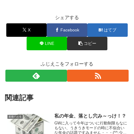
シェアする
X
Facebook
はてブ
LINE
コピー
ふじえこをフォローする
関連記事
私の年金、落とし穴み～っけ！？
老後のお金
GWに入って今年はついに行動制限もなに
もない、うきうきモードの時に不似合い
な年金の話題ですみません・・・(^^;少し