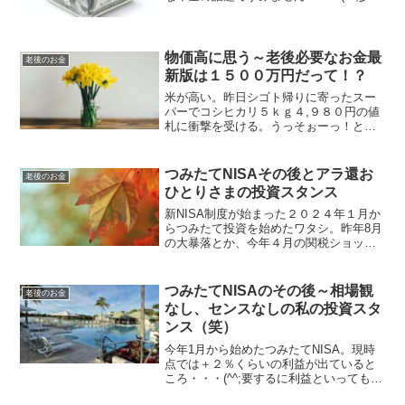
前に「日本年金機構」からメールがきて
いた。内容は1年以上「ねんきんネット」
のご利用（ログイン）がないお客様へお
送りしています...
物価高に思う～老後必要なお金最
老後のお金
新版は１５００万円だって！？
米が高い。昨日シゴト帰りに寄ったスー
パーでコシヒカリ５ｋｇ４,９８０円の値
札に衝撃を受ける。うっそぉーっ！と叫
びたいほど。１週間前、別のスーパーで
は５ｋｇ３,７００円のところ特売日で３,
４００円だった。今の米の適正価格は一
つみたてNISAその後とアラ還お
老後のお金
体いくらなんだろう...
ひとりさまの投資スタンス
新NISA制度が始まった２０２４年１月か
らつみたて投資を始めたワタシ。昨年8月
の大暴落とか、今年４月の関税ショック
で一時的に利益が吹っ飛び含み損をかか
えたこともあったけれど、あっさりと回
復して今は利益がでている。まだ２年も
つみたてNISAのその後～相場観
老後のお金
経っていないのに約...
なし、センスなしの私の投資スタ
ンス（笑）
今年1月から始めたつみたてNISA。現時
点では＋２％くらいの利益が出ていると
ころ・・・(^^;要するに利益といっても申
し訳程度です（笑）それに、売却するつ