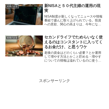
もりもないから含み益という方が正しい
かな。私が毎月積立をしている投資信託
新NISAと５０代主婦の運用の現
老後のお金
は、上がったり...
実
NISA制度が新しくなってニュースや情報
番組で盛んに取り上げられている。投資
への意欲、関心の高まりは、今年になっ
て日経平均株価が急上昇していることで
も明らか。投資しないと自分だけが置い
てきぼりにされてしまうような、なんだ
セカンドライフでためらいなく使
老後のお金
か損をしているような...
えるのはコンスタントに入ってく
るお金だけ、と思うワケ
老後の資金はどのくらい必要？とか運用
して増やす方法とかこと貯める・増やす
についての情報は溢れているのに使う
方、つまり預貯金の取り崩し方とか投資
信託などリスク商品の終り方についての
情報って少ないと思う。ホント全然な
い・・・(^^;先々シゴトを...
スポンサーリンク