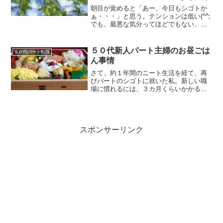
朝目が覚めると「あー、今日もシゴトか
ぁ・・・」と思う。テンションは低い(^^;
でも、最悪な気分ってほどでもない、こ
れがワタシの日常。２年３か月前に、５
６歳でパート先を転職した新人の頃は控
えめにいってジゴクだったと思う(^^;どん
５０代新人パート主婦のお昼ごは
５０代パート転職
な地獄絵図だ...
ん事情
さて、約１年間のニート生活を経て、再
びパートのシゴトに就いた私。新しい職
場に慣れるには、３カ月くらいかかるの
がフツウだと思う。人に慣れ、徐々にシ
ゴトを覚えるまで、まずは最初の３カ月
が一番の踏ん張りどころ。何一つ要領が
分からないから、緊張して...
スポンサーリンク