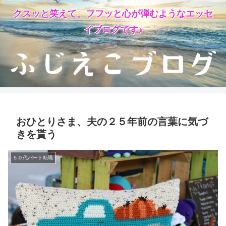
クスッと笑えて、フフッと心が弾むようなエッセ
イブログです♪
おひとりさま、夫の２５年前の言葉に気づ
きを貰う
５０代パート転職