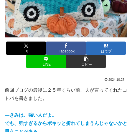
X
Facebook
はてブ
LINE
コピー
2024.10.27
前回ブログの最後に２５年くらい前、夫が言ってくれたコ
トバを書きました。
―きみは、強い人だよ。
でも、強すぎるからポキッと折れてしまうんじゃないかと
思うことがある。