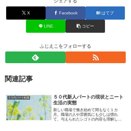
シェアする
X
Facebook
はてブ
LINE
コピー
ふじえこをフォローする
関連記事
５０代新人パートの現状とニート
５０代パート転職
生活の実態
新しい職場で働き始めて間もなく１カ
月。職場の人や雰囲気にも少しは慣れ
て、与えられたシゴトの内容も理解し
て、日々のペースが掴めてきたところで
す・・・そこそこ忙しいので、時間が経