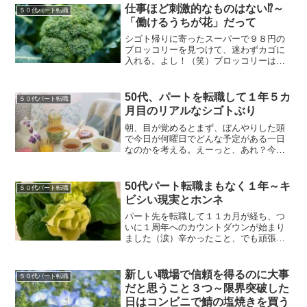
つのがあっという間なのが新人パートに
仕事ほど刺激的なものはない⁉～
５０代パート転職
とってはむしろ好都合かも。それ...
「働けるうちが花」だって
シゴト帰りに寄ったスーパーで９８円の
ブロッコリーを見つけて、迷わずカゴに
入れる。よし！（笑）ブロッコリーは料
理の主役にはならないからあれば食べる
けれどなくても困らない食材。だから、
２４８円とか２９８円で売られていた時
50代、パートを転職して１年５カ
５０代パート転職
はとても手がでませんでし...
月目のリアルなシゴトぶり
朝、目が覚めるとまず、ぼんやりした頭
で今日が何曜日でどんな予定がある一日
なのかを考える。えーっと、あれ？今日
は何曜日だっけ？えーっと・・・サッと
出てこず焦る日もある（笑）大丈夫か？
ワタシ。因みに寝起きといえども今日が
50代パート転職まもなく１年～キ
５０代パート転職
出勤の日か休日かは分かっ...
ビシい現実とホンネ
パート先を転職して１１カ月が経ち、つ
いに１周年へのカウントダウンが始まり
ました（涙）辛かったこと、でも頑張っ
てきたことを振り返ると感無量の涙で
す・・・昨年の今頃はちょうどシゴト探
しを始めたところ。できることなら、あ
新しい職場で信頼を得るのに大事
５０代パート転職
の時に戻って自分に色々と教...
だと思うこと３つ～限界突破した
日はコンビニで鯖の塩焼きを買う